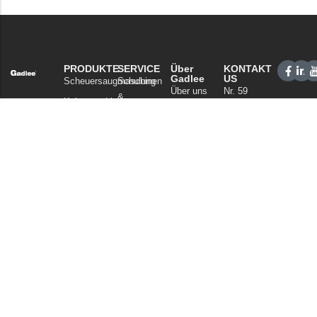
PRODUKTE
SERVICE
Über
KONTAKT
Gadlee
US
Scheuersaugmaschinen
Schulung
Über uns
Nr. 59
&
Kehrmaschinen
Xianan
Unsere
Support
Gewerbliche
Road,
Technologie
Vertriebsnetz
Reinigung
Guicheng,
Nachrichten
FAQ
Bezirk
Staubsauger
und Artikel
Nanhai,
Chemikalien
Datenschutzerklärung
Foshan
Guangdong
China
Tel: +86
757
86086202
WhatsApp:
+86
13925985027