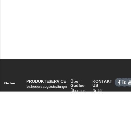
PRODUKTE
SERVICE
Über
KONTAKT
Gadlee
US
Scheuersaugmaschinen
Schulung
Über uns
Nr. 59
&
Kehrmaschinen
Xianan
Unsere
Support
Gewerbliche
Road,
Technologie
Vertriebsnetz
Reinigung
Guicheng,
Nachrichten
FAQ
Bezirk
Staubsauger
und Artikel
Nanhai,
Chemikalien
Datenschutzerklärung
Foshan