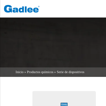
INICIO
PRODUCTOS
Back
Back
Back
Fregadoras
Servicio y asistencia
Quiénes somos
Barredoras
Servicio en línea
Nuestras ventajas
Limpieza comercial
Red de ventas
Noticias
Aspiradoras
Productos químicos
Inicio
»
Productos químicos
»
Serie de dispositivos