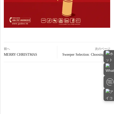
前へ
次のページ
MERRY CHRISTMAS
Sweeper Selection: Choosing the Right Model for Different Usage Scenarios