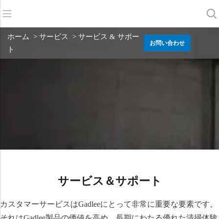
バック
バック
バック
ホーム
> サービス > サービス & サポー
お問い合わせ
ト
スクラバードライヤー
サービス＆サポート
会社概要
スイーパー
サービス・オンライン
当社の強み
商業クリーニング
販売ネットワーク
ニュース
掃除機
化学物質
サービス＆サポート
カスタマーサービスはGadleeにとって非常に重要な要素です。
それはGadlee製品の価値を高め、長期にわたる優れた清掃体験