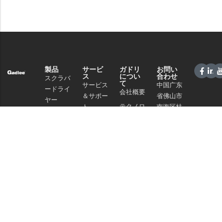
製品
サービ
ガドリ
お問い
ス
につい
合わせ
スクラバ
て
サービス
中国广东
ードライ
会社概要
＆サポー
省佛山市
ヤー
テクノロ
ト
南海区桂
スイーパ
ジー
城街道夏
販売ネッ
ー
南路59号
ニュース
トワーク
商業クリ
電話：
と記事
よくある
ーニング
+86 757
プライバ
ご質問
86086202
掃除機
シーポリ
WhatsApp+86
シー
化学物質
13925985027
Eメール：
info@gadlee.com