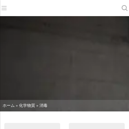
バック
バック
バック
スクラバードライヤー
サービス＆サポート
会社概要
スイーパー
サービス・オンライン
当社の強み
商業クリーニング
販売ネットワーク
ニュース
掃除機
化学物質
ホーム
»
化学物質
»
消毒