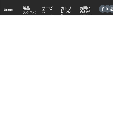
製品
サービ
ガドリ
お問い
ス
につい
合わせ
スクラバ
て
サービス
中国广东
ードライ
会社概要
＆サポー
省佛山市
ヤー
テクノロ
ト
南海区桂
スイーパ
ジー
城街道夏
販売ネッ
ー
南路59号
ニュース
トワーク
商業クリ
電話：
と記事
よくある
ーニング
+86 757
プライバ
ご質問
86086202
掃除機
シーポリ
WhatsApp+86
シー
化学物質
13925985027
Eメール：
info@gadlee.com
© 2026
ガドリー
. All Rights Reserved. All indicated Gadlee trademarks and
logos are property of Gadlee Company and/or its affiliated or subsidiary