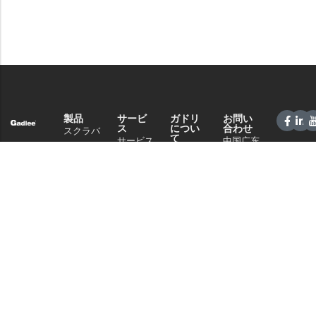
製品
サービ
ガドリ
お問い
ス
につい
合わせ
スクラバ
て
サービス
中国广东
ードライ
会社概要
＆サポー
省佛山市
ヤー
テクノロ
ト
南海区桂
スイーパ
ジー
城街道夏
販売ネッ
ー
南路59号
ニュース
トワーク
商業クリ
電話：
と記事
よくある
ーニング
+86 757
プライバ
ご質問
86086202
掃除機
シーポリ
WhatsApp+86
シー
化学物質
13925985027
Eメール：