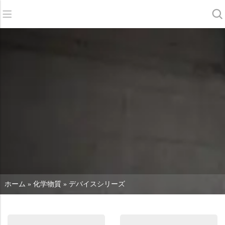
バック
バック
バック
スクラバードライヤー
サービス＆サポート
会社概要
スイーパー
サービス・オンライン
当社の強み
商業クリーニング
販売ネットワーク
ニュース
掃除機
化学物質
ホーム
»
化学物質
»
デバイスシリーズ