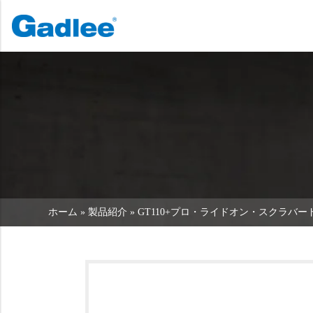
ホーム
製品紹介
ソリ
バック
バック
バック
スクラバードライヤー
サービス＆サポート
会社概要
スイーパー
サービス・オンライン
当社の強み
商業クリーニング
販売ネットワーク
ニュース
掃除機
化学物質
ホーム
»
製品紹介
»
GT110+プロ・ライドオン・スクラバー