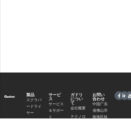
製品
サービ
ガドリ
お問い
ス
につい
合わせ
スクラバ
て
サービス
中国广东
ードライ
会社概要
＆サポー
省佛山市
ヤー
テクノロ
ト
南海区桂
スイーパ
ジー
城街道夏
販売ネッ
ー
南路59号