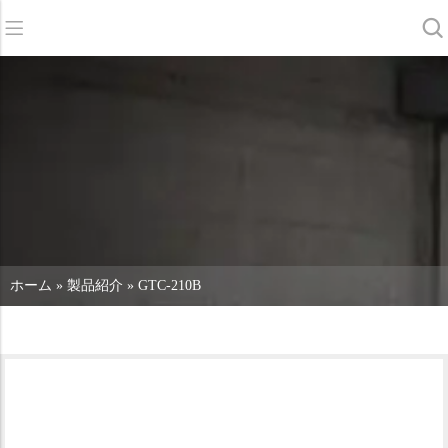
バック
バック
バック
スクラバードライヤー
サービス＆サポート
会社概要
スイーパー
サービス・オンライン
当社の強み
商業クリーニング
販売ネットワーク
ニュース
掃除機
化学物質
ホーム
»
製品紹介
»
GTC-210B