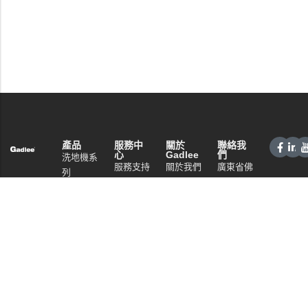
產品
服務中
關於
聯絡我
心
Gadlee
們
洗地機系
服務支持
關於我們
廣東省佛
列
山市南海
銷售網絡
技術特點
掃地機系
區桂城街
常見問題
資訊中心
列
道夏南路
隱私政策
商用清潔
59號
設備系列
電話：
+86 757
商用吸塵
86086202
器系列
WhatsApp：
清潔劑系
+86