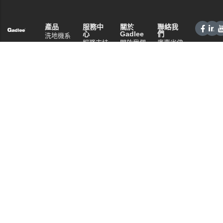
產品
服務中
關於
聯絡我
心
Gadlee
們
洗地機系
服務支持
關於我們
廣東省佛
列
山市南海
銷售網絡
技術特點
掃地機系
區桂城街
常見問題
資訊中心
列
道夏南路
隱私政策
商用清潔
59號
設備系列
電話：
+86 757
商用吸塵
86086202
器系列
WhatsApp：
清潔劑系
+86
列
13925985027
電郵:
info@gadlee.com