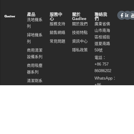
產品
服務中
關於
聯絡我
心
Gadlee
們
洗地機系
服務支持
關於我們
廣東省佛
列
山市南海
銷售網絡
技術特點
掃地機系
區桂城街
常見問題
資訊中心
列
道夏南路
隱私政策
商用清潔
59號
設備系列
電話：
+86 757
商用吸塵
86086202
器系列
WhatsApp：
清潔劑系
+86
列
13925985027
電郵:
info@gadlee.com
© 2026
Gadlee
. All Rights Reserved. All indicated Gadlee trademarks and