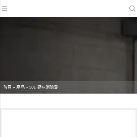
返回
返回
返回
洗地機系列
服務與支援
關於我們
掃地機系列
故障報修
我們的優勢
商用清潔設備系列
銷售網絡
資訊中心
商用吸塵器系列
清潔劑系列
首頁
»
產品
»
901 異味消除劑