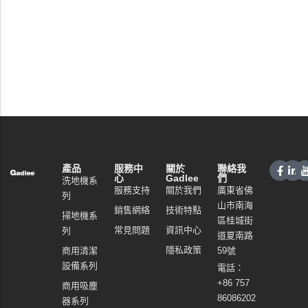
產品
服務中
關於
聯絡我
心
Gadlee
們
洗地機系
服務支持
關於我們
廣東省佛
列
山市南海
銷售網絡
技術特點
掃地機系
區桂城街
常見問題
資訊中心
列
道夏南路
隱私政策
商用清潔
59號
設備系列
電話：
+86 757
商用吸塵
86086202
器系列