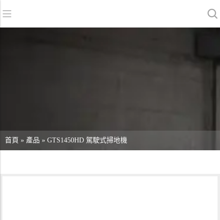
返回
返回
返回
洗地機系列
服務與支援
關於我們
掃地機系列
故障報修
我們的優勢
商用清潔設備系列
銷售網絡
資訊中心
商用吸塵器系列
清潔劑系列
首頁
»
產品
»
GTS1450HD 駕駛式掃地機