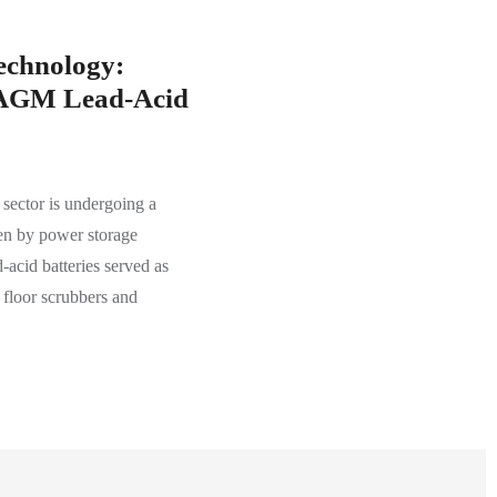
echnology:
 AGM Lead-Acid
 sector is undergoing a
ven by power storage
-acid batteries served as
 floor scrubbers and