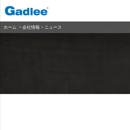
ホーム
製品紹介
ソリ
バック
バック
バック
ホーム
> 会社情報 > ニュース
スクラバードライヤー
サービス＆サポート
会社概要
スイーパー
サービス・オンライン
当社の強み
商業クリーニング
販売ネットワーク
ニュース
掃除機
化学物質