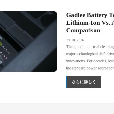
Gadlee Battery T
Lithium-Ion Vs.
Comparison
Jul 10, 2026
The global industrial cleaning
major technological shift dri
innovations. For decades, lead
the standard power source for
さらに詳しく