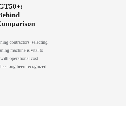
 GT50+:
Behind
Comparison
ning contractors, selecting
aning machine is vital to
 with operational cost
has long been recognized