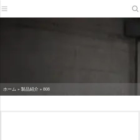
バック
バック
バック
スクラバードライヤー
サービス＆サポート
会社概要
スイーパー
サービス・オンライン
当社の強み
商業クリーニング
販売ネットワーク
ニュース
掃除機
化学物質
ホーム
»
製品紹介
»
808