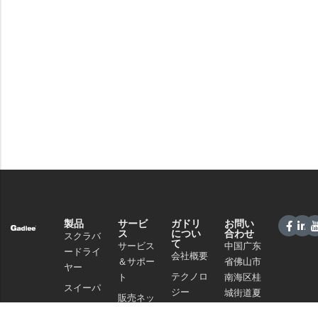
製品
サービ
ガドリ
お問い
ス
につい
合わせ
スクラバ
て
サービス
中国广东
ードライ
会社概要
＆サポー
省佛山市
ヤー
テクノロ
ト
南海区桂
スイーパ
ジー
城街道夏
販売ネッ
ー
南路59号
ニュース
トワーク