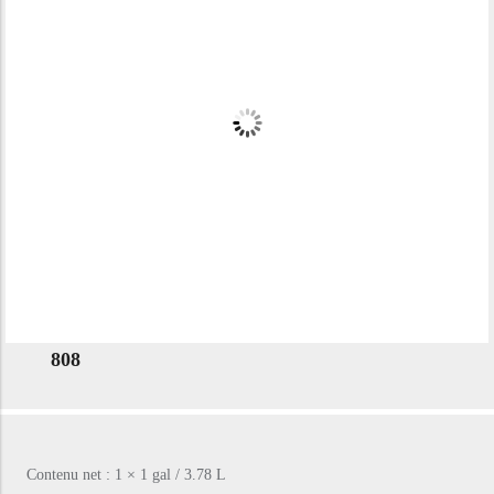
808
Contenu net : 1 × 1 gal / 3.78 L