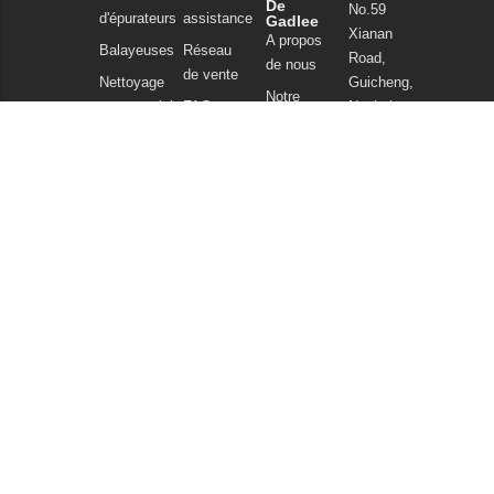
De
No.59
d'épurateurs
assistance
Gadlee
Xianan
A propos
Balayeuses
Réseau
Road,
de nous
de vente
Nettoyage
Guicheng,
Notre
commercial
FAQ
Nanhai
technologie
District,
Aspirateurs
Nouvelles
Foshan
Produits
et articles
Guangdong
chimiques
China
Politique de
Tel : +86
confidentialité
757
86086202
WhatsApp :
+86
13925985027
Courriel :
info@gadlee.com