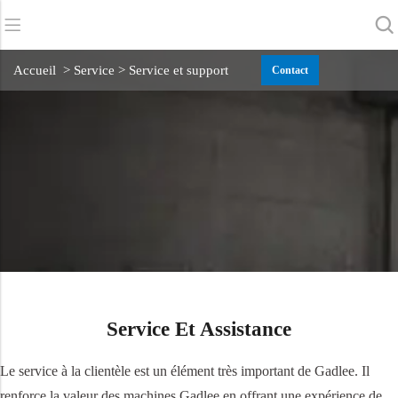
Retour
Retour
Retour
Accueil
> Service > Service et support
Contact
Sécheurs d'épurateurs
Service et assistance
A propos de nous
Balayeuses
Service en ligne
Nos avantages
Nettoyage commercial
Réseau de vente
Actualités
Aspirateurs
Produits chimiques
Service Et Assistance
Le service à la clientèle est un élément très important de Gadlee. Il
renforce la valeur des machines Gadlee en offrant une expérience de