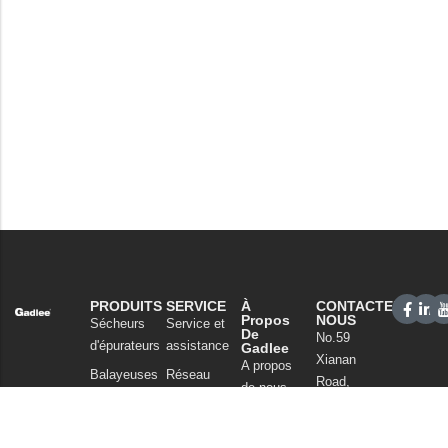
PRODUITS
SERVICE
À
CONTACTEZ-
Propos
NOUS
Sécheurs
Service et
De
No.59
d'épurateurs
assistance
Gadlee
Xianan
A propos
Balayeuses
Réseau
Road,
de nous
de vente
Nettoyage
Guicheng,
Notre
commercial
FAQ
Nanhai
technologie
District,