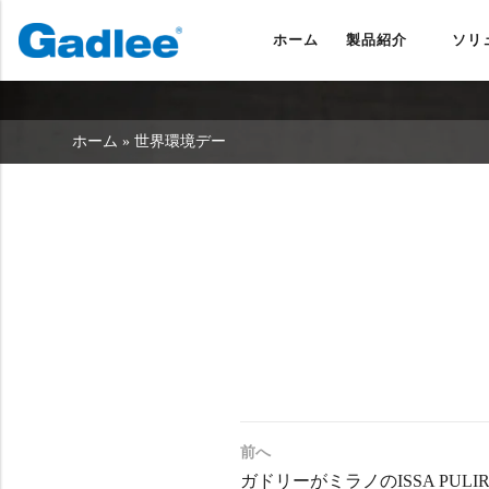
ホーム
製品紹介
ソリ
バック
バック
バック
スクラバードライヤー
サービス＆サポート
会社概要
ホーム
»
世界環境デー
スイーパー
サービス・オンライン
当社の強み
商業クリーニング
販売ネットワーク
ニュース
掃除機
化学物質
前へ
ガドリーがミラノのISSA PULI