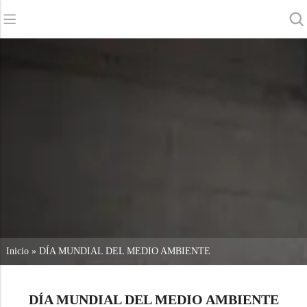
Back
Back
Back
Fregadoras
Servicio y asistencia
Quiénes somos
Barredoras
Servicio en línea
Nuestras ventajas
Limpieza comercial
Red de ventas
Noticias
Aspiradoras
Productos químicos
Inicio
»
DÍA MUNDIAL DEL MEDIO AMBIENTE
DÍA MUNDIAL DEL MEDIO AMBIENTE