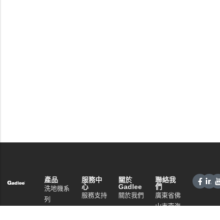
產品
服務中
關於
聯絡我
心
Gadlee
們
洗地機系
服務支持
關於我們
廣東省佛
列
山市南海
銷售網絡
技術特點
掃地機系
區桂城街