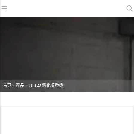
返回
返回
返回
洗地機系列
服務與支援
關於我們
掃地機系列
故障報修
我們的優勢
商用清潔設備系列
銷售網絡
資訊中心
商用吸塵器系列
清潔劑系列
首頁
»
產品
»
JT-T20 霧化噴香機