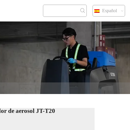
Español
CONTACT
or de aerosol JT-T20