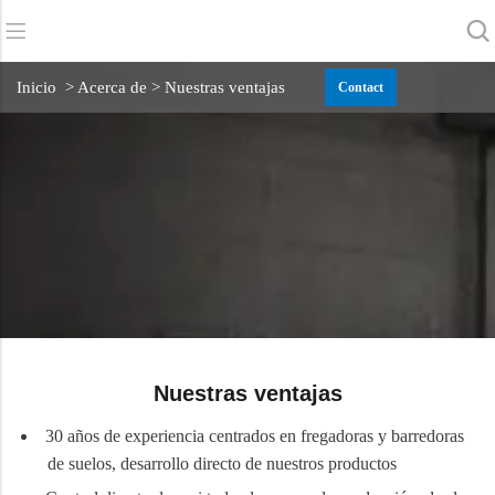
Back
Back
Back
Inicio
> Acerca de > Nuestras ventajas
Contact
Fregadoras
Servicio y asistencia
Quiénes somos
Barredoras
Servicio en línea
Nuestras ventajas
Limpieza comercial
Red de ventas
Noticias
Aspiradoras
Productos químicos
Nuestras ventajas
30 años de experiencia centrados en fregadoras y barredoras
de suelos, desarrollo directo de nuestros productos