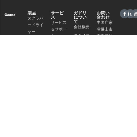
製品
サービ
ガドリ
お問い
ス
につい
合わせ
スクラバ
て
サービス
中国广东
ードライ
会社概要
＆サポー
省佛山市
ヤー
テクノロ
ト
南海区桂
スイーパ
ジー
城街道夏
販売ネッ
ー
南路59号
ニュース
トワーク
商業クリ
電話：
と記事
よくある
ーニング
+86 757
プライバ
ご質問
86086202
掃除機
シーポリ
WhatsApp+86
シー
化学物質
13925985027
Eメール：
info@gadlee.com
© 2026
ガドリー
. All Rights Reserved. All indicated Gadlee trademarks and
logos are property of Gadlee Company and/or its affiliated or subsidiary