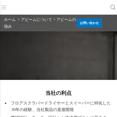
バック
バック
バック
ホーム
> アビームについて > アビームの
お問い合わせ
強み
スクラバードライヤー
サービス＆サポート
会社概要
スイーパー
サービス・オンライン
当社の強み
商業クリーニング
販売ネットワーク
ニュース
掃除機
化学物質
当社の利点
フロアスクラバードライヤーとスイーパーに特化した
30年の経験、当社製品の直接開発