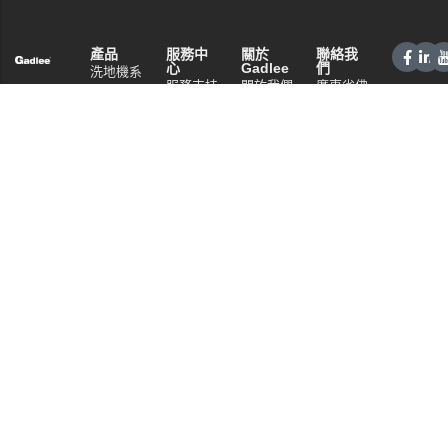
產品
服務中
關於
聯絡我
心
Gadlee
們
洗地機系
服務支持
關於我們
廣東省佛
列
山市南海
銷售網絡
技術特點
掃地機系
區桂城街
常見問題
資訊中心
列
道夏南路
隱私政策
商用清潔
59號
設備系列
電話：
+86 757
商用吸塵
86086202
器系列
WhatsApp：
清潔劑系
+86
列
13925985027
電郵:
info@gadlee.com