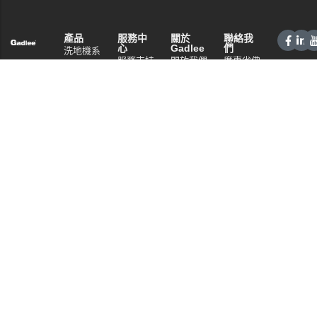
產品
服務中
關於
聯絡我
心
Gadlee
們
洗地機系
服務支持
關於我們
廣東省佛
列
山市南海
銷售網絡
技術特點
掃地機系
區桂城街
常見問題
資訊中心
列
道夏南路
隱私政策
商用清潔
59號
設備系列
電話：
+86 757
商用吸塵
86086202
器系列
WhatsApp：
清潔劑系
+86
列
13925985027
電郵:
info@gadlee.com