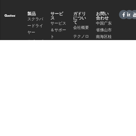
製品
サービ
ガドリ
お問い
ス
につい
合わせ
スクラバ
て
サービス
中国广东
ードライ
会社概要
＆サポー
省佛山市
ヤー
テクノロ
ト
南海区桂
スイーパ
ジー
城街道夏
販売ネッ
ー
南路59号
ニュース
トワーク
商業クリ
電話：
と記事
よくある
ーニング
+86 757
プライバ
ご質問
86086202
掃除機
シーポリ
WhatsApp+86
シー
化学物質
13925985027
Eメール：
info@gadlee.com
© 2026
ガドリー
. All Rights Reserved. All indicated Gadlee trademarks and
logos are property of Gadlee Company and/or its affiliated or subsidiary