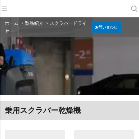
バック
バック
バック
ホーム
>
製品紹介
> スクラバードライ
お問い合わせ
ヤー
スクラバードライヤー
サービス＆サポート
会社概要
スイーパー
サービス・オンライン
当社の強み
商業クリーニング
販売ネットワーク
ニュース
掃除機
化学物質
乗用スクラバー乾燥機