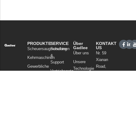
PRODUKTE
SERVICE
Über
KONTAKT
Gadlee
US
Scheuersaugmaschinen
Schulung
Über uns
Nr. 59
&
Kehrmaschinen
Xianan
Unsere
Support
Gewerbliche
Road,
Technologie
Vertriebsnetz
Reinigung
Guicheng,
Nachrichten
FAQ
Bezirk
Staubsauger
und Artikel
Nanhai,
Chemikalien
Datenschutzerklärung
Foshan
Guangdong
China
Tel: +86
757
86086202
WhatsApp: