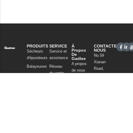
PRODUITS
SERVICE
À
CONTACTEZ-
Propos
NOUS
Sécheurs
Service et
De
No.59
d'épurateurs
assistance
Gadlee
Xianan
A propos
Balayeuses
Réseau
Road,
de nous
de vente
Nettoyage
Guicheng,
Notre
commercial
FAQ
Nanhai
technologie
District,
Aspirateurs
Nouvelles
Foshan
Produits
et articles
Guangdong
chimiques
China
Politique de
Tel : +86
confidentialité
757
86086202