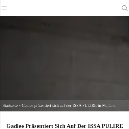
Zurück
Zurück
Zurück
Scheuersaugmaschinen
Service und Unterstützung
Über uns
Kehrmaschinen
Online-Dienstleistung
Unsere Vorteile
Gewerbliche Reinigung
Vertriebsnetz
Nachrichten
Staubsauger
Chemikalien
Startseite
»
Gadlee präsentiert sich auf der ISSA PULIRE in Mailand
Gadlee Präsentiert Sich Auf Der ISSA PULIRE