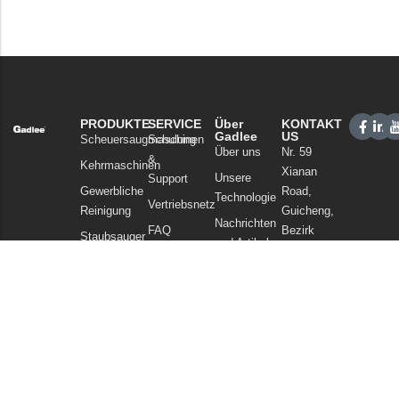
PRODUKTE
SERVICE
Über
KONTAKT
Gadlee
US
Scheuersaugmaschinen
Schulung
Über uns
Nr. 59
&
Kehrmaschinen
Xianan
Unsere
Support
Gewerbliche
Road,
Technologie
Vertriebsnetz
Reinigung
Guicheng,
Nachrichten
FAQ
Bezirk
Staubsauger
und Artikel
Nanhai,
Chemikalien
Datenschutzerklärung
Foshan
Guangdong
China
Tel: +86
757
86086202
WhatsApp: