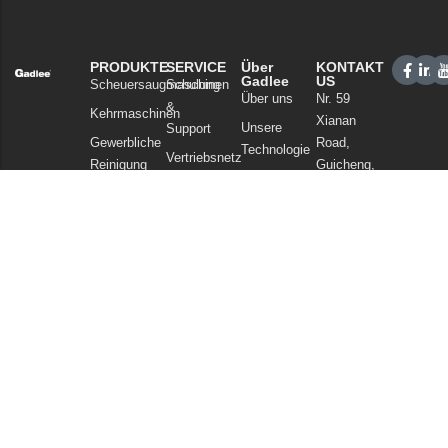
PRODUKTE
SERVICE
Über
KONTAKT
Gadlee
US
Scheuersaugmaschinen
Schulung
Über uns
Nr. 59
&
Kehrmaschinen
Xianan
Unsere
Support
Gewerbliche
Road,
Technologie
Vertriebsnetz
Reinigung
Guicheng,
Nachrichten
FAQ
Bezirk
Staubsauger
und Artikel
Nanhai,
Chemikalien
Datenschutzerklärung
Foshan
Guangdong
China
Tel: +86
757
86086202
WhatsApp:
+86
13925985027
E-Mail: