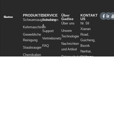
PRODUKTE
SERVICE
Über
KONTAKT
Gadlee
US
Scheuersaugmaschinen
Schulung
Über uns
Nr. 59
&
Kehrmaschinen
Xianan
Unsere
Support
Gewerbliche
Road,
Technologie
Vertriebsnetz
Reinigung
Guicheng,
Nachrichten
FAQ
Bezirk
Staubsauger
und Artikel
Nanhai,
Chemikalien
Datenschutzerklärung
Foshan
Guangdong
China
Tel: +86
757
86086202
WhatsApp:
+86
13925985027
E-Mail: