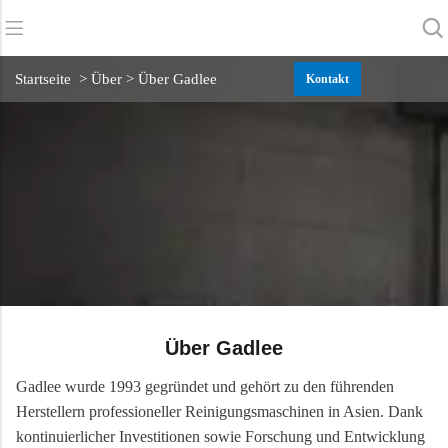
Zurück
Zurück
Zurück
Startseite
> Über > Über Gadlee
Kontakt
Scheuersaugmaschinen
Service und Unterstützung
Über uns
Kehrmaschinen
Online-Dienstleistung
Unsere Vorteile
Gewerbliche Reinigung
Vertriebsnetz
Nachrichten
Staubsauger
Chemikalien
Über Gadlee
Gadlee wurde 1993 gegründet und gehört zu den führenden
Herstellern professioneller Reinigungsmaschinen in Asien. Dank
kontinuierlicher Investitionen sowie Forschung und Entwicklung