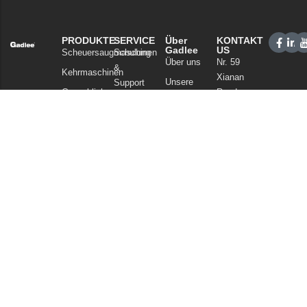
PRODUKTE
SERVICE
Über
KONTAKT
Gadlee
US
Scheuersaugmaschinen
Schulung
Über uns
Nr. 59
&
Kehrmaschinen
Xianan
Unsere
Support
Gewerbliche
Road,
Technologie
Vertriebsnetz
Reinigung
Guicheng,
Nachrichten
FAQ
Bezirk
Staubsauger
und Artikel
Nanhai,
Chemikalien
Datenschutzerklärung
Foshan
Guangdong
China
Tel: +86
757
86086202
WhatsApp:
+86
13925985027
E-Mail: