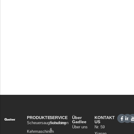
PRODUKTE
SERVICE
Über
KONTAKT
Gadlee
US
Scheuersaugmaschinen
Schulung
Über uns
Nr. 59
&
Kehrmaschinen
Xianan