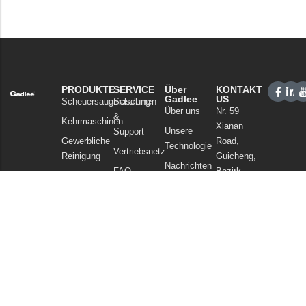
PRODUKTE
SERVICE
Über
KONTAKT
Gadlee
US
Scheuersaugmaschinen
Schulung
Über uns
Nr. 59
&
Kehrmaschinen
Xianan
Unsere
Support
Gewerbliche
Road,
Technologie
Vertriebsnetz
Reinigung
Guicheng,
Nachrichten
FAQ
Bezirk
Staubsauger
und Artikel
Nanhai,
Chemikalien
Datenschutzerklärung
Foshan
Guangdong
China
Tel: +86
757
86086202
WhatsApp: