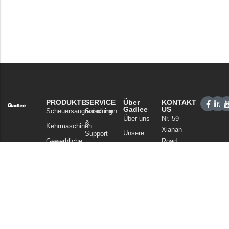
PRODUKTE
SERVICE
Über
KONTAKT
Gadlee
US
Scheuersaugmaschinen
Schulung
Über uns
Nr. 59
&
Kehrmaschinen
Xianan
Unsere
Support
Gewerbliche
Road,
Technologie
Vertriebsnetz
Reinigung
Guicheng,
Nachrichten
FAQ
Bezirk
Staubsauger
und Artikel
Nanhai,
Chemikalien
Datenschutzerklärung
Foshan
Guangdong
China
Tel: +86