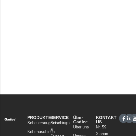
PRODUKTE
SERVICE
Über
KONTAKT
Gadlee
US
Scheuersaugmaschinen
Schulung
Über uns
Nr. 59
&
Kehrmaschinen
Xianan
Unsere