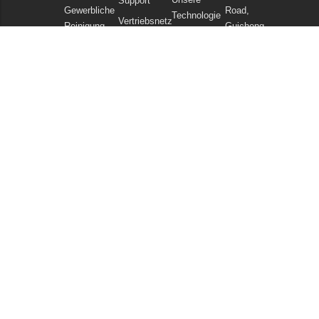
Support
Gewerbliche
Road,
Technologie
Vertriebsnetz
Reinigung
Guicheng,
Nachrichten
FAQ
Bezirk
Staubsauger
und Artikel
Nanhai,
Chemikalien
Datenschutzerklärung
Foshan
Guangdong
China
Tel: +86
757
86086202
WhatsApp:
+86
13925985027
E-Mail:
info@gadlee.com
© 2026
Gadlee
. All Rights Reserved. All indicated Gadlee trademarks and