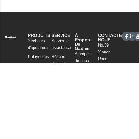
PRODUITS
SERVICE
À
CONTACTEZ-
Propos
NOUS
Sécheurs
Service et
De
No.59
d'épurateurs
assistance
Gadlee
Xianan
A propos
Balayeuses
Réseau
Road,
de nous
de vente
Nettoyage
Guicheng,
Notre
commercial
FAQ
Nanhai
technologie
District,
Aspirateurs
Nouvelles
Foshan
Produits
et articles
Guangdong
chimiques
China
Politique de
Tel : +86
confidentialité
757
86086202
WhatsApp :
+86