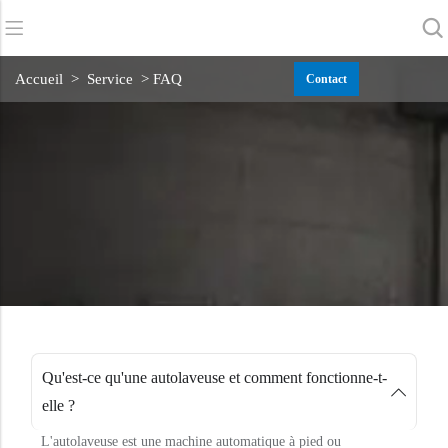
Retour
Retour
Retour
Accueil
>
Service
> FAQ
Contact
Sécheurs d'épurateurs
Service et assistance
A propos de nous
Balayeuses
Service en ligne
Nos avantages
Nettoyage commercial
Réseau de vente
Actualités
Aspirateurs
Produits chimiques
Qu'est-ce qu'une autolaveuse et comment fonctionne-t-
elle ?
L'autolaveuse est une machine automatique à pied ou