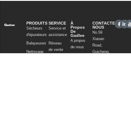
PRODUITS
SERVICE
À
CONTACTEZ-
Propos
NOUS
Sécheurs
Service et
De
No.59
d'épurateurs
assistance
Gadlee
Xianan
A propos
Balayeuses
Réseau
Road,
de nous
de vente
Nettoyage
Guicheng,
Notre
commercial
FAQ
Nanhai
technologie
District,
Aspirateurs
Nouvelles
Foshan
Produits
et articles
Guangdong
chimiques
China
Politique de
Tel : +86
confidentialité
757
86086202
WhatsApp :
+86
13925985027