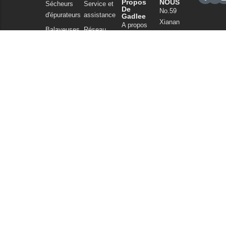
Propos
NOUS
Sécheurs
Service et
De
No.59
d'épurateurs
assistance
Gadlee
Xianan
A propos
Balayeuses
Réseau
Road,
de nous
de vente
Nettoyage
Guicheng,
Notre
commercial
FAQ
Nanhai
technologie
District,
Aspirateurs
Nouvelles
Foshan
Produits
et articles
Guangdong
chimiques
China
Politique de
Tel : +86
confidentialité
757
86086202
WhatsApp :
+86
13925985027
Courriel :
info@gadlee.com