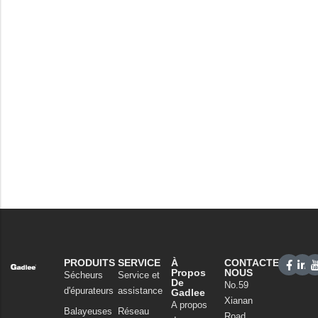
PRODUITS
SERVICE
À
CONTACTEZ-
Propos
NOUS
Sécheurs
Service et
De
No.59
d'épurateurs
assistance
Gadlee
Xianan
A propos
Balayeuses
Réseau
Road,