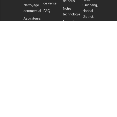
de nous
de vente
Nettoyage
Guicheng,
Notre
commercial
FAQ
Nanhai
technologie
District,
Aspirateurs
Nouvelles
Foshan
Produits
et articles
Guangdong
chimiques
China
Politique de
Tel : +86
confidentialité
757
86086202
WhatsApp :
+86
13925985027
Courriel :
info@gadlee.com
© 2026
Gadlee
. All Rights Reserved. All indicated Gadlee trademarks and
logos are property of Gadlee Company and/or its affiliated or subsidiary