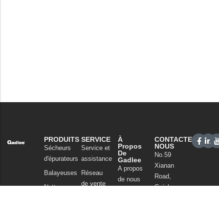
PRODUITS
SERVICE
À
CONTACTEZ-
Propos
NOUS
Sécheurs
Service et
De
No.59
d'épurateurs
assistance
Gadlee
Xianan
A propos
Balayeuses
Réseau
Road,
de nous
de vente
Nettoyage
Guicheng,
Notre
commercial
FAQ
Nanhai
technologie
District,
Aspirateurs
Nouvelles