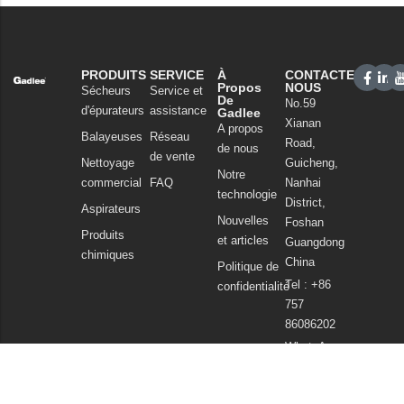
PRODUITS
SERVICE
À
CONTACTEZ-
Propos
NOUS
Sécheurs
Service et
De
No.59
d'épurateurs
assistance
Gadlee
Xianan
A propos
Balayeuses
Réseau
Road,
de nous
de vente
Nettoyage
Guicheng,
Notre
commercial
FAQ
Nanhai
technologie
District,
Aspirateurs
Nouvelles
Foshan
Produits
et articles
Guangdong
chimiques
China
Politique de
Tel : +86
confidentialité
757
86086202
WhatsApp :
+86
13925985027