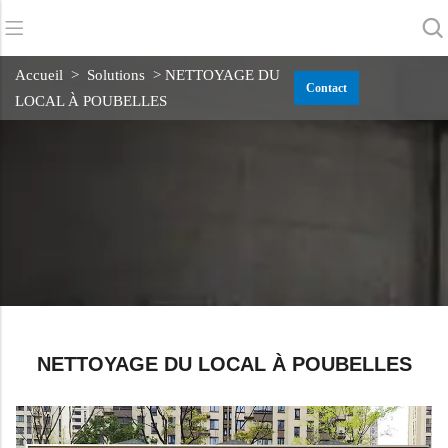
Retour
Retour
Retour
Accueil
>
Solutions
> NETTOYAGE DU
Contact
LOCAL À POUBELLES
Sécheurs d'épurateurs
Service et assistance
A propos de nous
Balayeuses
Service en ligne
Nos avantages
Nettoyage commercial
Réseau de vente
Actualités
Aspirateurs
Produits chimiques
NETTOYAGE DU LOCAL À POUBELLES