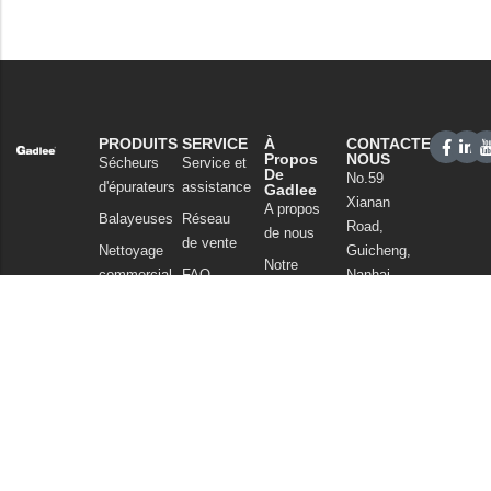
PRODUITS
SERVICE
À
CONTACTEZ-
Propos
NOUS
Sécheurs
Service et
De
No.59
d'épurateurs
assistance
Gadlee
Xianan
A propos
Balayeuses
Réseau
Road,
de nous
de vente
Nettoyage
Guicheng,
Notre
commercial
FAQ
Nanhai
technologie
District,
Aspirateurs
Nouvelles
Foshan
Produits
et articles
Guangdong
chimiques
China
Politique de
Tel : +86
confidentialité
757
86086202
WhatsApp :